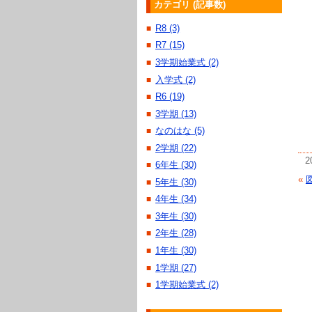
カテゴリ (記事数)
R8 (3)
■
R7 (15)
■
3学期始業式 (2)
■
入学式 (2)
■
R6 (19)
■
3学期 (13)
■
なのはな (5)
■
2学期 (22)
■
2
6年生 (30)
■
«
5年生 (30)
■
4年生 (34)
■
3年生 (30)
■
2年生 (28)
■
1年生 (30)
■
1学期 (27)
■
1学期始業式 (2)
■