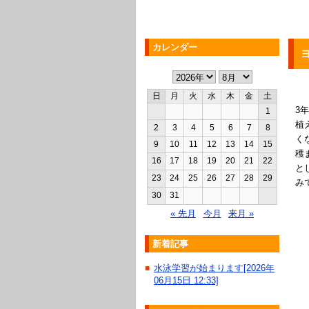
カレンダー
日
月
火
水
木
金
土
3
1
植
2
3
4
5
6
7
8
く
9
10
11
12
13
14
15
穫
16
17
18
19
20
21
22
と
23
24
25
26
27
28
29
み
30
31
« 先月
今月
来月 »
新着記事
水泳学習が始まります[2026年
■
06月15日 12:33]