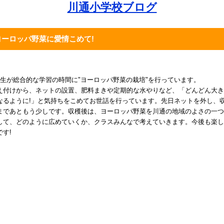
川通小学校ブログ
ヨーロッパ野菜に愛情こめて!
年生が総合的な学習の時間に"ヨーロッパ野菜の栽培"を行っています。
え付けから、ネットの設置、肥料まきや定期的な水やりなど、「どんどん大き
なるように!」と気持ちをこめてお世話を行っています。先日ネットを外し、
まであともう少しです。収穫後は、ヨーロッパ野菜を川通の地域のよさの一つ
して、どのように広めていくか、クラスみんなで考えていきます。今後も楽し
です!