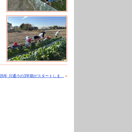
026年 川通小の3学期がスタートしま...
»